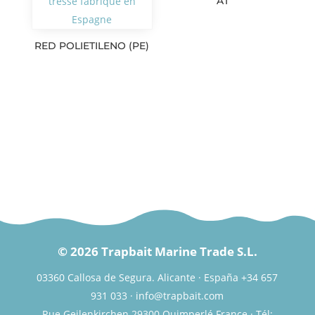
AT
RED POLIETILENO (PE)
© 2026 Trapbait Marine Trade S.L.
03360 Callosa de Segura. Alicante · España +34 657
931 033 · info@trapbait.com
Rue Geilenkirchen 29300 Quimperlé France · Tél: