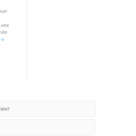
buir
r una
ción
 a
ción?