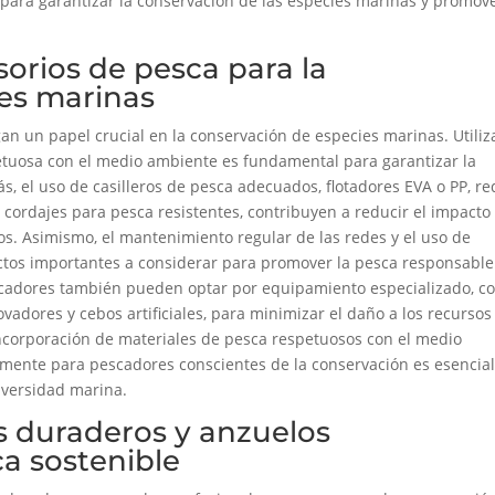
para garantizar la conservación de las especies marinas y promov
orios de pesca para la
es marinas
an un papel crucial en la conservación de especies marinas. Utiliz
etuosa con el medio ambiente es fundamental para garantizar la
, el uso de casilleros de pesca adecuados, flotadores EVA o PP, r
 cordajes para pesca resistentes, contribuyen a reducir el impacto
os. Asimismo, el mantenimiento regular de las redes y el uso de
ctos importantes a considerar para promover la pesca responsable 
scadores también pueden optar por equipamiento especializado, 
vadores y cebos artificiales, para minimizar el daño a los recursos
incorporación de materiales de pesca respetuosos con el medio
mente para pescadores conscientes de la conservación es esencia
iversidad marina.
s duraderos y anzuelos
ca sostenible