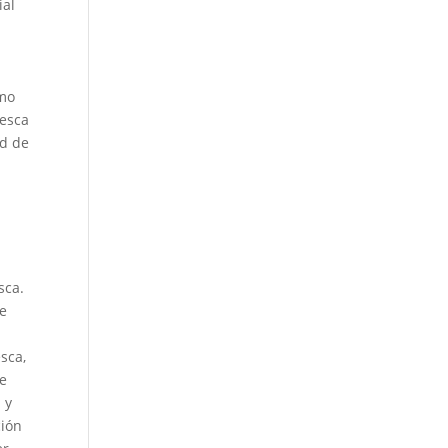
ial
omo
pesca
ad de
sca.
de
sca,
ue
 y
ción