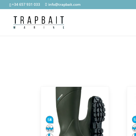
+34 657 931 033
info@trapbait.com